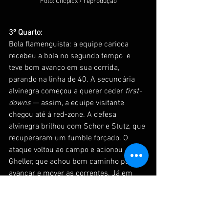
Foto: Clicpicx / reprodução
3º Quarto: 
Bola flamenguista: a equipe carioca 
recebeu a bola no segundo tempo  e 
teve bom avanço em sua corrida, 
parando na linha de 40. A secundária 
alvinegra começou a querer ceder 
first-
downs 
— assim, a equipe visitante 
chegou até à red-zone. A defesa 
alvinegra brilhou com Schor e Stutz, que 
recuperaram um fumble forçado. O 
ataque voltou ao campo e acionou 
Gheller, que achou bom caminho para 
avançar e mover as correntes. Já em 
situação de red-zone, o camisa 10 
alvinegro lançou para Rhoden e ampliou 
o marcador para 33 a 0. O Galo 