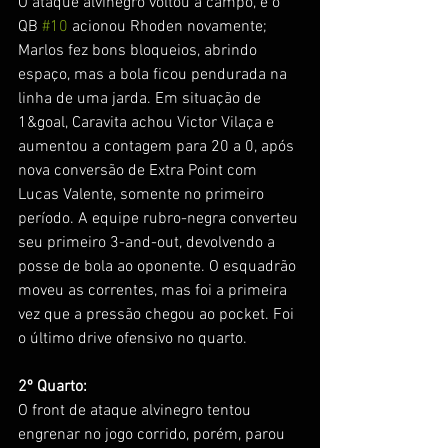
O ataque alvinegro voltou à campo, e o 
QB 
#10
 acionou Rhoden novamente; 
Marlos fez bons bloqueios, abrindo 
espaço, mas a bola ficou pendurada na 
linha de uma jarda. Em situação de 
1&goal, Caravita achou Victor Vilaça e 
aumentou a contagem para 20 a 0, após 
nova conversão de Extra Point com 
Lucas Valente, somente no primeiro 
período. A equipe rubro-negra converteu 
seu primeiro 3-and-out, devolvendo a 
posse de bola ao oponente. O esquadrão 
moveu as correntes, mas foi a primeira 
vez que a pressão chegou ao pocket. Foi 
o último drive ofensivo no quarto. 
2º Quarto:
O front de ataque alvinegro tentou 
engrenar no jogo corrido, porém, parou 