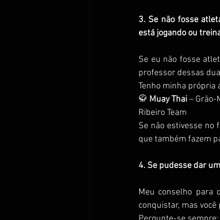
3. Se não fosse atle
está jogando ou trei
Se eu não fosse atle
professor dessas dua
Tenho minha própria 
🥋 
Muay Thai
 – Grão-
Ribeiro Team
Se não estivesse no f
que também fazem par
4. Se pudesse dar um
Meu conselho para 
conquistar, mas você p
Pergunte-se sempre: