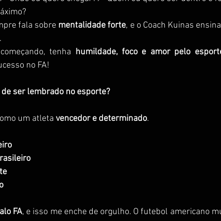
máximo?
pre fala sobre 
mentalidade forte
, e o Coach Kuinas ensina
.
 começando, tenha 
humildade, foco e amor pelo esport
ucesso no FA!
a de ser lembrado no esporte?
omo um atleta 
vencedor e determinado
.
iro
asileiro
te
o
alo FA
, e isso me enche de orgulho. O futebol americano m