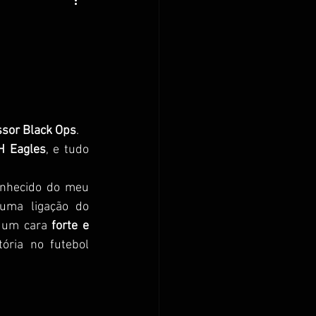
ssor Black Ops
.
H Eagles
, e tudo 
onhecido do meu 
uma ligação do 
 um cara 
forte e 
ória no futebol 