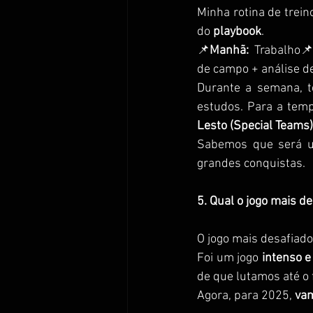
Minha rotina de treino
do 
playbook
.
📌
Manhã:
  Trabalho📌
de campo + análise d
Durante a semana, 
estudos. Para a tem
Lesto (Special Teams)
Sabemos que será um
grandes conquistas.
5. Qual o jogo mais d
O jogo mais desafiado
Foi um jogo 
intenso e
de que lutamos até o 
Agora, para 2025, 
vam