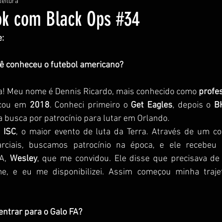
leitura
k com Black Ops #34
e:
ê conheceu o futebol americano?
na! Meu nome é Dennis Ricardo, mais conhecido como 
profe
çou em 
2018
. Conheci primeiro o 
Get Eagles
, depois o 
B
busca por patrocínio para lutar em Orlando.
 
ISC
, o maior evento de luta da Terra. Através de um c
ciais, buscamos patrocínio na época, e ele recebeu 
A, 
Wesley
, que me convidou. Ele disse que precisava de
e, e eu me disponibilizei. Assim começou minha trajet
entrar para o Galo FA?