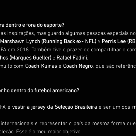
ra dentro e fora do esporte?
rias inspirações, mas guardo algumas pessoas especiais no
 
Marshawn Lynch (Running Back ex- NFL)
 e 
Perris Lee (RB
 FA em 2018. Também tive o prazer de compartilhar o ca
hos (Marques Gueller)
 e 
Rafael Fadini
.
muito com 
Coach Kuinas
 e 
Coach Negro
, que são referênc
onho dentro do futebol americano?
FA é 
vestir a jersey da Seleção Brasileira
 e ser um dos 
m
 internacionais e representar o país da mesma forma que 
eleção. Esse é o meu maior objetivo.