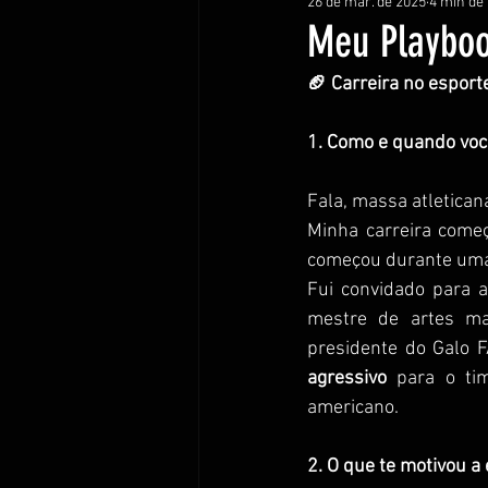
26 de mar. de 2025
4 min de 
Meu Playboo
🏈 Carreira no esport
1. Como e quando voc
Fala, massa atletica
Minha carreira come
começou durante uma 
Fui convidado para a
mestre de artes mar
presidente do Galo F
agressivo
 para o tim
americano.
2. O que te motivou a 