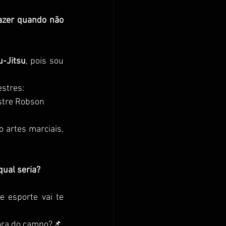
azer quando não 
u-Jitsu
, pois sou 
estres:
stre Robson 
 artes marciais, 
ual seria?
e esporte vai te 
ora do campo?📌 