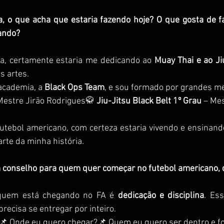
ta, o que acha que estaria fazendo hoje? O que gosta de f
nando?
ta, certamente estaria me dedicando ao 
Muay Thai e ao Ji
s artes.
academia, a 
Black Ops Team
, e sou formado por grandes m
Mestre Jirão Rodrigues🥋 
Jiu-Jitsu Black Belt 1º Grau
 – Me
utebol americano, com certeza estaria vivendo e ensinando
te da minha história.
 conselho para quem quer começar no futebol americano, q
quem está chegando no FA é 
dedicação e disciplina
. Ess
recisa se entregar por inteiro.
 Onde eu quero chegar?📌 Quem eu quero ser dentro e f