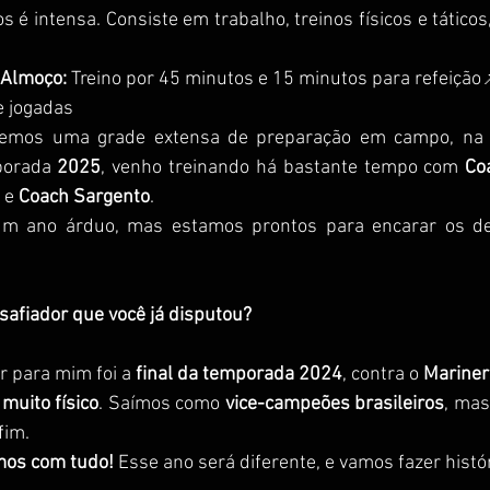
s é intensa. Consiste em trabalho, treinos físicos e táticos
Almoço:
 Treino por 45 minutos e 15 minutos para refeição
e jogadas
temos uma grade extensa de preparação em campo, na 
porada 
2025
, venho treinando há bastante tempo com 
Co
 e 
Coach Sargento
.
 ano árduo, mas estamos prontos para encarar os des
esafiador que você já disputou?
r para mim foi a 
final da temporada 2024
, contra o 
Mariner
 muito físico
. Saímos como 
vice-campeões brasileiros
, mas
fim.
os com tudo!
 Esse ano será diferente, e vamos fazer hist