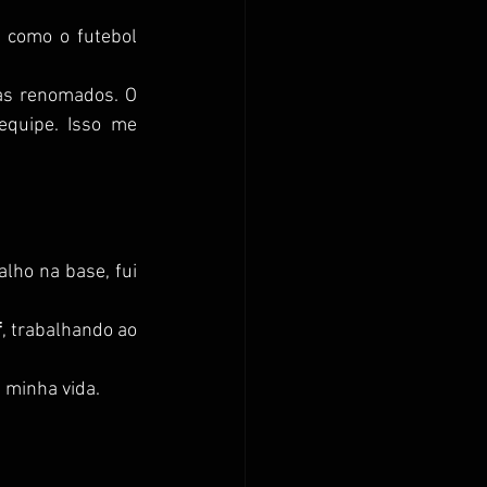
 como o futebol 
tas renomados. O 
quipe. Isso me 
lho na base, fui 
f
, trabalhando ao 
 minha vida.