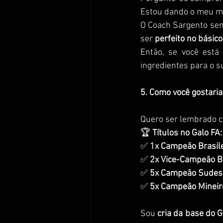
Estou dando o meu 
O Coach Sargento sem
ser 
perfeito no básico
Então, se você está
ingredientes para o s
5. Como você gostari
Quero ser lembrado c
🏆 
Títulos no Galo FA:
✅ 
1x Campeão Brasile
✅ 
2x Vice-Campeão Br
✅ 
5x Campeão Sudes
✅ 
5x Campeão Mineir
Sou 
cria da base do G