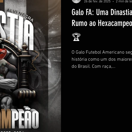
26 de fev. de 2025
2 min de le
Galo FA: Uma Dinasti
Rumo ao Hexacampe
🏆
O Galo Futebol Americano segue escrevendo seu nome na
história como um dos maiores
do Brasil. Com raça,...