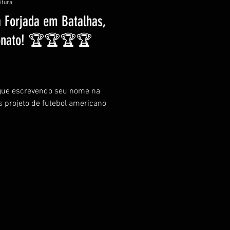
itura
a Forjada em Batalhas,
onato! 🏆🏆🏆🏆
 projeto de futebol americano