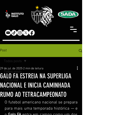
Post
Todos posts
29 de jul. de 2025
2 min de leitura
Todos posts
GALO FA ESTREIA NA SUPERLIGA
Uniforme
NACIONAL E INICIA CAMINHADA
Reforço
RUMO AO TETRACAMPEONATO
O futebol americano nacional se prepara 
para mais uma temporada histórica — e 
o 
Galo FA
 entra em campo como um dos 