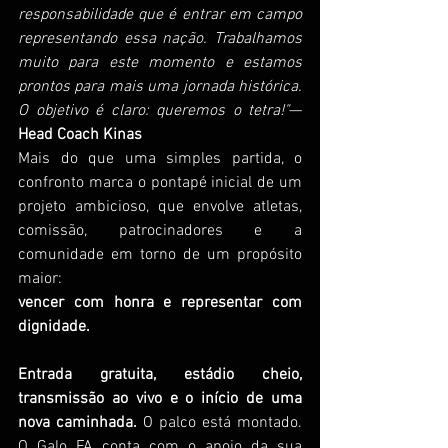
responsabilidade que é entrar em campo 
representando essa nação. Trabalhamos 
muito para este momento e estamos 
prontos para mais uma jornada histórica. 
O objetivo é claro: queremos o tetra!"
— 
Head Coach Kinas
Mais do que uma simples partida, o 
confronto marca o pontapé inicial de um 
projeto ambicioso, que envolve atletas, 
comissão, patrocinadores e a 
comunidade em torno de um propósito 
maior: 
vencer com honra e representar com 
dignidade.
Entrada gratuita, estádio cheio, 
transmissão ao vivo e o início de uma 
nova caminhada.
 O palco está montado. 
O Galo FA conta com o apoio da sua 